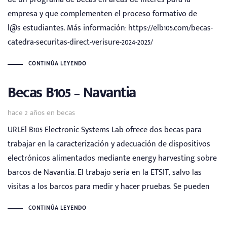
empresa y que complementen el proceso formativo de
l@s estudiantes. Más información: https://elb105.com/becas-
catedra-securitas-direct-verisure-2024-2025/
CONTINÚA LEYENDO
Becas B105 – Navantia
Tags
hace 2 años
en
becas
URLEl B105 Electronic Systems Lab ofrece dos becas para
trabajar en la caracterización y adecuación de dispositivos
electrónicos alimentados mediante energy harvesting sobre
barcos de Navantia. El trabajo sería en la ETSIT, salvo las
visitas a los barcos para medir y hacer pruebas. Se pueden
CONTINÚA LEYENDO