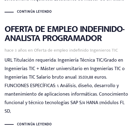
CONTINÚA LEYENDO
OFERTA DE EMPLEO INDEFINIDO-
ANALISTA PROGRAMADOR
Tags
hace 3 años
en
Oferta de empleo indefinido Ingenieros TIC
URL Titulación requerida: Ingeniería Técnica TIC/Grado en
Ingenierías TIC + Máster universitario en Ingenierías TIC o
Ingenierías TIC Salario bruto anual: 35.031,88 euros.
FUNCIONES ESPECÍFICAS: 1. Análisis, diseño, desarrollo y
mantenimiento de aplicaciones informáticas. Conocimiento
funcional y técnico tecnologías SAP S/4 HANA (módulos FI,
SD,
CONTINÚA LEYENDO