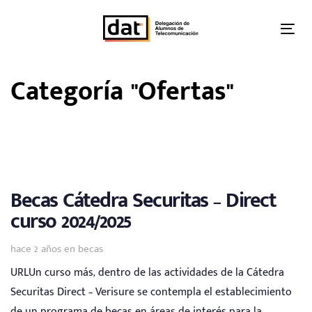
Skip
Skip
links
to
Tog
primary
nav
navigation
Categoría "Ofertas"
Skip
to
content
Becas Cátedra Securitas – Direct
curso 2024/2025
Tags
hace 2 años
en
becas
URLUn curso más, dentro de las actividades de la Cátedra
Securitas Direct – Verisure se contempla el establecimiento
de un programa de becas en áreas de interés para la