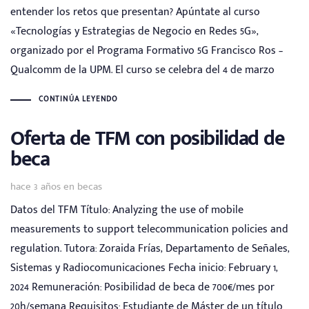
entender los retos que presentan? Apúntate al curso
«Tecnologías y Estrategias de Negocio en Redes 5G»,
organizado por el Programa Formativo 5G Francisco Ros –
Qualcomm de la UPM. El curso se celebra del 4 de marzo
CONTINÚA LEYENDO
Oferta de TFM con posibilidad de
beca
Tags
hace 3 años
en
becas
Datos del TFM Título: Analyzing the use of mobile
measurements to support telecommunication policies and
regulation. Tutora: Zoraida Frías, Departamento de Señales,
Sistemas y Radiocomunicaciones Fecha inicio: February 1,
2024 Remuneración: Posibilidad de beca de 700€/mes por
20h/semana Requisitos: Estudiante de Máster de un título