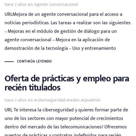
Tags
hace 2 años
en
Agente conversacional
URLMejora de un agente conversacional para el acceso a
noticias periodísticas. Las tareas a realizar son las siguientes:
– Mejoras en el módulo de gestión de diálogo para un
agente conversacional – Mejora en la aplicación de
demostración de la tecnología – Uso y entrenamiento
CONTINÚA LEYENDO
Oferta de prácticas y empleo para
recién titulados
Tags
hace 2 años
en
#ciberseguridad #redes #sysadmin
URL Te interesa la ciberseguridad y quieres formar parte de
uno de los sectores con mayor potencial de crecimientos
dentro del mercado de las telecomunicaciones? Ofrecemos
puestos de prácticas y contratos indefinidos para recién