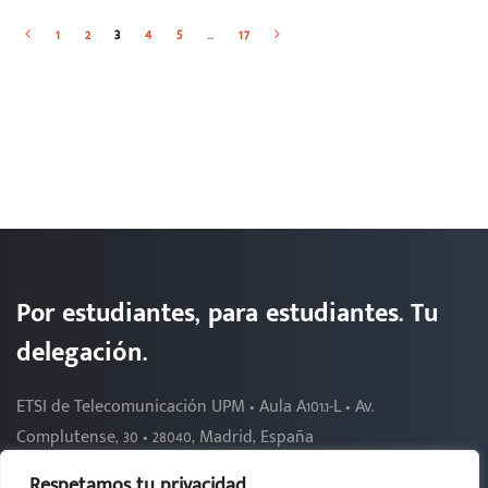
1
2
3
4
5
…
17
Por estudiantes, para estudiantes. Tu
delegación.
ETSI de Telecomunicación UPM • Aula A101.1-L • Av.
Complutense, 30 • 28040, Madrid, España
Respetamos tu privacidad