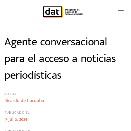
Skip
Skip
links
to
Tog
primary
nav
navigation
Skip
Post
Agente conversacional
to
content
navigation
para el acceso a noticias
periodísticas
AUTOR:
Ricardo de Córdoba
PUBLICADO EL:
17 julio, 2024