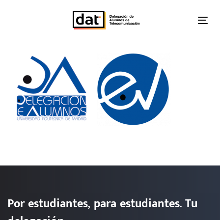
Skip
Skip
links
to
Tog
primary
nav
navigation
Skip
to
content
Por estudiantes, para estudiantes. Tu