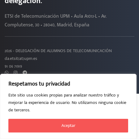
delegación.
ETSI de Telecomunicación UPM • Aula A101.1-L • Av.
Complutense, 30 • 28040, Madrid, España
2026 - DELEGACIÓN DE ALUMNOS DE TELECOMUNICACIÓN
da.etsit(at)upm.es
91 06 71919
Respetamos tu privacidad
Este sitio usa cookies propias para analizar nuestro tráfico y
mejorar la experiencia de usuario. No utilizamos ninguna cookie
de terceros.
Aceptar