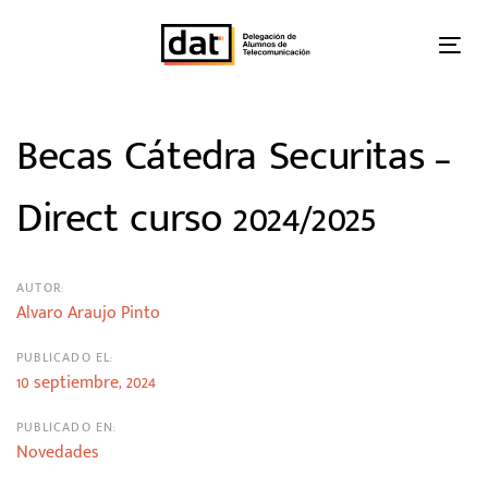
Skip
Skip
links
to
Tog
primary
nav
navigation
Skip
Post
Becas Cátedra Securitas –
to
content
navigation
Direct curso 2024/2025
AUTOR:
Alvaro Araujo Pinto
PUBLICADO EL:
10 septiembre, 2024
PUBLICADO EN:
Novedades