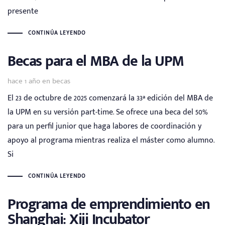
presente
CONTINÚA LEYENDO
Becas para el MBA de la UPM
Tags
hace 1 año
en
becas
El 23 de octubre de 2025 comenzará la 33ª edición del MBA de
la UPM en su versión part-time. Se ofrece una beca del 50%
para un perfil junior que haga labores de coordinación y
apoyo al programa mientras realiza el máster como alumno.
Si
CONTINÚA LEYENDO
Programa de emprendimiento en
Shanghai: Xiji Incubator