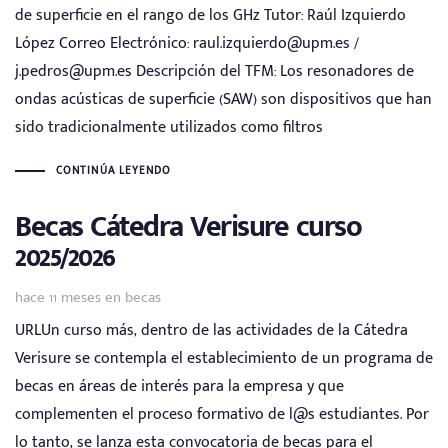
de superficie en el rango de los GHz Tutor: Raúl Izquierdo
López Correo Electrónico: raul.izquierdo@upm.es /
j.pedros@upm.es Descripción del TFM: Los resonadores de
ondas acústicas de superficie (SAW) son dispositivos que han
sido tradicionalmente utilizados como filtros
CONTINÚA LEYENDO
Becas Cátedra Verisure curso
2025/2026
Tags
hace 11 meses
en
becas
URLUn curso más, dentro de las actividades de la Cátedra
Verisure se contempla el establecimiento de un programa de
becas en áreas de interés para la empresa y que
complementen el proceso formativo de l@s estudiantes. Por
lo tanto, se lanza esta convocatoria de becas para el