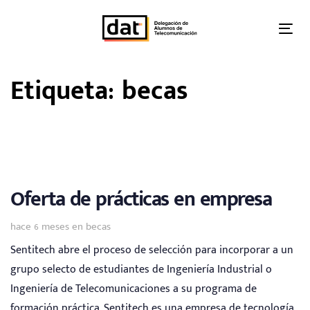
Skip
Skip
links
to
Tog
primary
nav
navigation
Etiqueta: becas
Skip
to
content
Oferta de prácticas en empresa
Tags
hace 6 meses
en
becas
Sentitech abre el proceso de selección para incorporar a un
grupo selecto de estudiantes de Ingeniería Industrial o
Ingeniería de Telecomunicaciones a su programa de
formación práctica. Sentitech es una empresa de tecnología