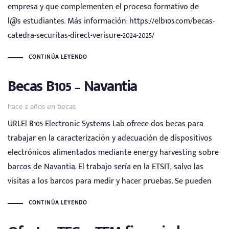
empresa y que complementen el proceso formativo de
l@s estudiantes. Más información: https://elb105.com/becas-
catedra-securitas-direct-verisure-2024-2025/
CONTINÚA LEYENDO
Becas B105 – Navantia
Tags
hace 2 años
en
becas
URLEl B105 Electronic Systems Lab ofrece dos becas para
trabajar en la caracterización y adecuación de dispositivos
electrónicos alimentados mediante energy harvesting sobre
barcos de Navantia. El trabajo sería en la ETSIT, salvo las
visitas a los barcos para medir y hacer pruebas. Se pueden
CONTINÚA LEYENDO