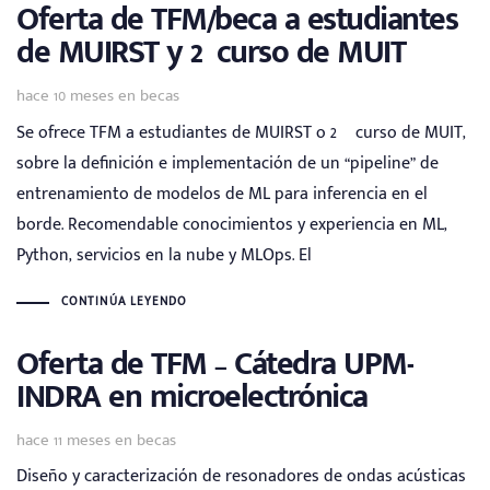
Oferta de TFM/beca a estudiantes
de MUIRST y 2º curso de MUIT
Tags
hace 10 meses
en
becas
Se ofrece TFM a estudiantes de MUIRST o 2º curso de MUIT,
sobre la definición e implementación de un “pipeline” de
entrenamiento de modelos de ML para inferencia en el
borde. Recomendable conocimientos y experiencia en ML,
Python, servicios en la nube y MLOps. El
CONTINÚA LEYENDO
Oferta de TFM – Cátedra UPM-
INDRA en microelectrónica
Tags
hace 11 meses
en
becas
Diseño y caracterización de resonadores de ondas acústicas