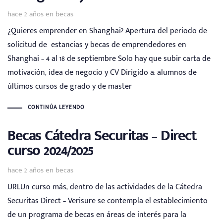
Tags
hace 2 años
en
becas
¿Quieres emprender en Shanghai? Apertura del periodo de
solicitud de estancias y becas de emprendedores en
Shanghai – 4 al 18 de septiembre Solo hay que subir carta de
motivación, idea de negocio y CV Dirigido a: alumnos de
últimos cursos de grado y de master
CONTINÚA LEYENDO
Becas Cátedra Securitas – Direct
curso 2024/2025
Tags
hace 2 años
en
becas
URLUn curso más, dentro de las actividades de la Cátedra
Securitas Direct – Verisure se contempla el establecimiento
de un programa de becas en áreas de interés para la