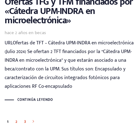
Ofertas TFG y TFM financiados por
«Cátedra UPM-INDRA en
microelectrónica»
Tags
hace 2 años
en
becas
URLOfertas de TFT – Cátedra UPM-INDRA en microelectrónica
(Julio 2024) Se ofertan 2 TFT financiados por la “Cátedra UPM-
INDRA en microelectrónica” y que estarán asociado a una
beca/contrato con la UPM. Sus títulos son: Encapsulado y
caracterización de circuitos integrados fotónicos para
aplicaciones RF Co-encapsulado
CONTINÚA LEYENDO
1
2
3