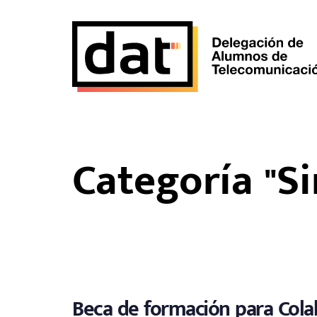
Skip
Skip
links
to
primary
navigation
Skip
to
content
Categoría "Si
Beca de formación para Cola