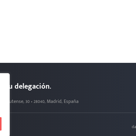
s. Tu delegación.
Complutense, 30 • 28040, Madrid, España
da