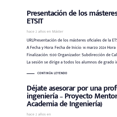
Presentación de los másteres 
ETSIT
Tags
hace 2 años
en
Máster
URLPresentación de los másteres oficiales de la ETS
A Fecha y Hora: Fecha de Inicio: 14 marzo 2024 Hora d
Finalización: 15:00 Organizador: Subdirección de Ca
La sesión se dirige a todos los alumnos de grado 
CONTINÚA LEYENDO
Déjate asesorar por una prof
ingeniería – Proyecto Mentor
Academia de Ingeniería)
hace 2 años
en