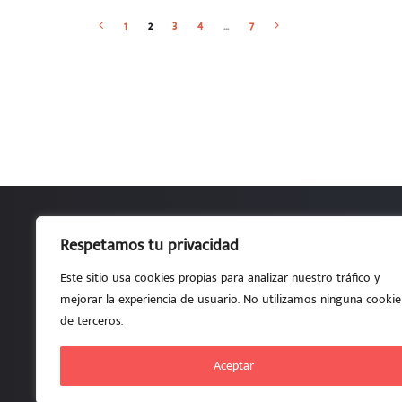
1
2
3
4
…
7
Respetamos tu privacidad
Por estudiantes, para estudiante
Este sitio usa cookies propias para analizar nuestro tráfico y
ETSI de Telecomunicación UPM • Aula A101.1-L • Av. 
mejorar la experiencia de usuario. No utilizamos ninguna cookie
de terceros.
Aceptar
2026 - DELEGACIÓN DE ALUMNOS DE TELECOMUNICACIÓN