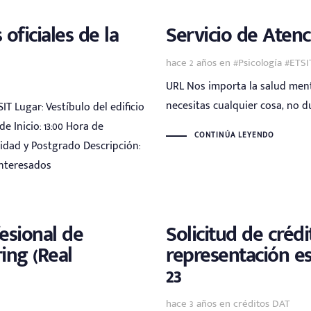
oficiales de la
Servicio de Atenc
Tags
hace 2 años
en
#Psicología #ETS
URL Nos importa la salud menta
necesitas cualquier cosa, no 
IT Lugar: Vestíbulo del edificio
e Inicio: 13:00 Hora de
CONTINÚA LEYENDO
lidad y Postgrado Descripción:
interesados
esional de
Solicitud de créd
ing (Real
representación es
23
Tags
hace 3 años
en
créditos DAT