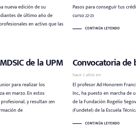
a nueva edición de su
Pasos para conseguir tus crédi
udiantes de último año de
curso 22-23
rofesionales en activo que las
CONTINÚA LEYENDO
o MDSIC de la UPM
Convocatoria de 
hace 3 años
en
unior para realizar los
El profesor Ad-Honorem Franc
a en marzo. En estos
Inc., ha puesto en marcha de 
profesional, y resultan (en
de la Fundación Rogelio Segov
ormación de
(Fundetel) de la Escuela Técni
CONTINÚA LEYENDO