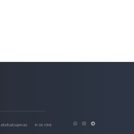
.etsit(at)upm.es
91 06 71919