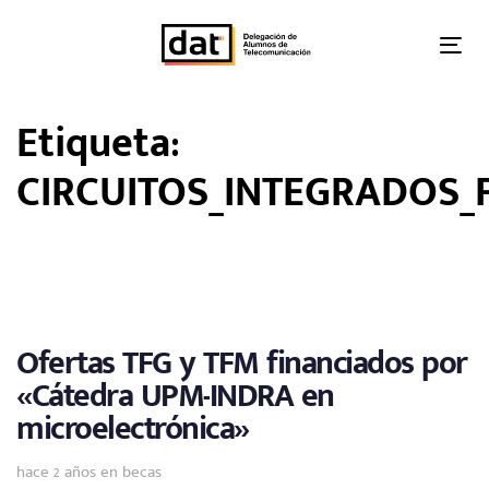
Skip
Skip
links
to
Tog
primary
nav
navigation
Etiqueta:
Skip
to
CIRCUITOS_INTEGRADOS_
content
Ofertas TFG y TFM financiados por
«Cátedra UPM-INDRA en
microelectrónica»
Tags
hace 2 años
en
becas