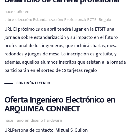
Tags
hace 1 año
en
Libre elección; Estandarización; Profesional; ECTS; Regalo
URL El próximo 28 de abril tendrá lugar en la ETSIT una
Jornada sobre estandarización y su impacto en el futuro
profesional de los ingenieros, que incluirá charlas, mesas
redondas y juegos de mesa. La inscripción es gratuita, y
además, aquellos alumnos inscritos que asistan a la Jornada
participarán en el sorteo de 20 tarjetas regalo
CONTINÚA LEYENDO
Oferta Ingeniero Electrónico en
ARQUIMEA CONNECT
Tags
hace 1 año
en
diseño hardware
URLPersona de contacto: Miguel S. Gullón