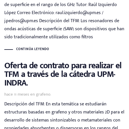
de superficie en el rango de los GHz Tutor: Raúl Izquierdo
López Correo Electrónico: raul.izquierdo@upm.es /
j.pedros@upm.es Descripción del TFM: Los resonadores de
ondas acústicas de superficie (SAW) son dispositivos que han
sido tradicionalmente utilizados como filtros
CONTINÚA LEYENDO
Oferta de contrato para realizar el
TFM a través de la cátedra UPM-
INDRA.
Tags
hace 11 meses
en
grafeno.
Descripción del TFM: En esta temática se estudiarán
estructuras basadas en grafeno y otros materiales 2D para el
desarrollo de sistemas sintonizables o metamateriales con
propiedades absorbentes o dispersoras en los rangos del