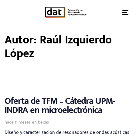
Skip
Skip
links
to
Tog
primary
nav
navigation
Autor: Raúl Izquierdo
Skip
to
López
content
Oferta de TFM – Cátedra UPM-
INDRA en microelectrónica
Tags
hace 11 meses
en
becas
Diseño y caracterización de resonadores de ondas acústicas