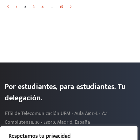
1
2
3
4
…
15
Por estudiantes, para estudiantes. Tu
delegación.
ETSI de Telecomunicación UPM • Aula A101.1-L • Av.
Complutense, 30 • 28040, Madrid, España
Respetamos tu privacidad