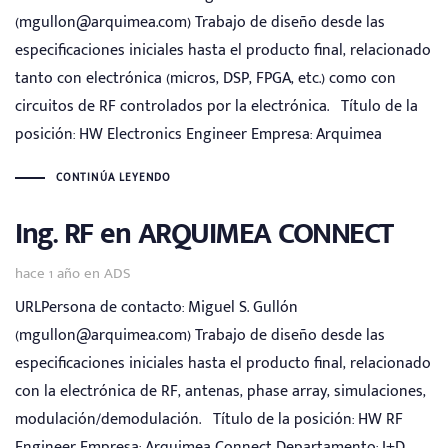
(mgullon@arquimea.com) Trabajo de diseño desde las
especificaciones iniciales hasta el producto final, relacionado
tanto con electrónica (micros, DSP, FPGA, etc.) como con
circuitos de RF controlados por la electrónica. Título de la
posición: HW Electronics Engineer Empresa: Arquimea
CONTINÚA LEYENDO
Ing. RF en ARQUIMEA CONNECT
Tags
hace 1 año
en
ADS
URLPersona de contacto: Miguel S. Gullón
(mgullon@arquimea.com) Trabajo de diseño desde las
especificaciones iniciales hasta el producto final, relacionado
con la electrónica de RF, antenas, phase array, simulaciones,
modulación/demodulación. Título de la posición: HW RF
Engineer Empresa: Arquimea Connect Departamento: I+D