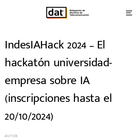
Skip
Skip
links
to
Tog
primary
nav
navigation
Skip
Post
IndesIAHack 2024 – El
to
content
navigation
hackatón universidad-
empresa sobre IA
(inscripciones hasta el
20/10/2024)
AUTOR: