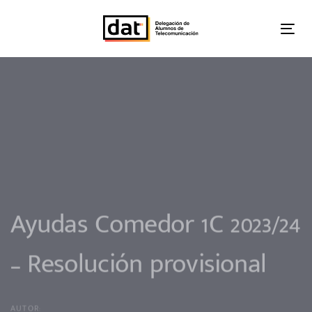
Skip
Skip
links
to
Tog
primary
nav
navigation
Skip
to
content
Ayudas Comedor 1C 2023/24
– Resolución provisional
AUTOR: