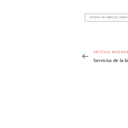
OFERTA DE EMPLEO INDEF
Artículo
ARTÍCULO ANTERIO
anterior
Servicios de la b