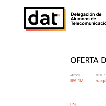
Skip
Skip
links
to
primary
navigation
Skip
to
content
Post
OFERTA D
navigatio
AUTOR:
PUBLIC
SEGIPSA
26 sep
URL