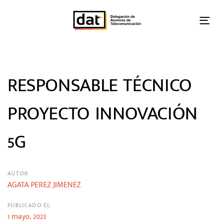
Skip
Skip
links
to
Tog
primary
nav
Post
navigation
Skip
navigation
to
RESPONSABLE TÉCNICO
content
PROYECTO INNOVACIÓN
5G
AUTOR:
AGATA PEREZ JIMENEZ
PUBLICADO EL:
1 mayo, 2023