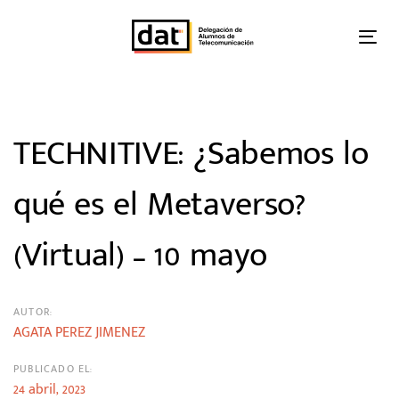
Skip
Skip
links
to
Tog
primary
nav
Post
navigation
Skip
navigation
to
TECHNITIVE: ¿Sabemos lo
content
qué es el Metaverso?
(Virtual) – 10 mayo
AUTOR:
AGATA PEREZ JIMENEZ
PUBLICADO EL:
24 abril, 2023