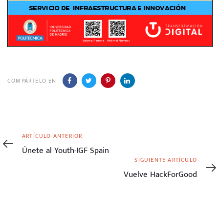
COMPÁRTELO EN
Artículo
ARTÍCULO ANTERIOR
anterior
Únete al Youth-IGF Spain
Siguiente
SIGUIENTE ARTÍCULO
artículo
Vuelve HackForGood