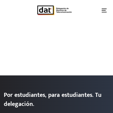
Skip
Skip
links
to
Tog
primary
nav
navigation
Skip
to
content
Por estudiantes, para estudiantes. Tu
delegación.