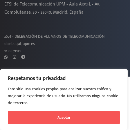
ETSI de Telecomunicación UPM • Aula A101.1-L • Av.
Complutense, 30 • 28040, Madrid, España
2026 - DELEGACIÓN DE ALUMNOS DE TELECOMUNICACIÓN
da.etsit(at)upm.es
91 06 71919
Respetamos tu privacidad
Este sitio usa cookies propias para analizar nuestro tráfico y
mejorar la experiencia de usuario. No utilizamos ninguna cookie
de terceros.
Aceptar