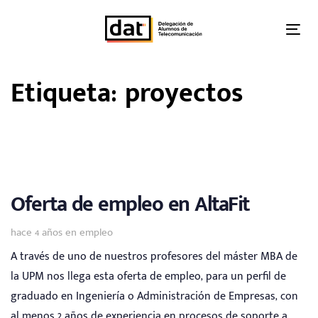
Skip
Skip
links
to
Tog
primary
nav
navigation
Etiqueta: proyectos
Skip
to
content
Oferta de empleo en AltaFit
Tags
hace 4 años
en
empleo
A través de uno de nuestros profesores del máster MBA de
la UPM nos llega esta oferta de empleo, para un perfil de
graduado en Ingeniería o Administración de Empresas, con
al menos 2 años de experiencia en procesos de soporte a