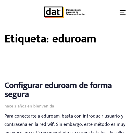
Skip
Skip
links
to
Tog
primary
nav
navigation
Etiqueta: eduroam
Skip
to
content
Configurar eduroam de forma
segura
Tags
hace 3 años
en
bienvenida
Para conectarte a eduroam, basta con introducir usuario y
contraseña en la red wifi. Sin embargo, este método es muy
inseguro, no está recomendado y a veces da fallos. Por ello,