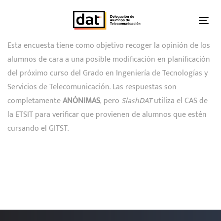
Skip
Skip
links
to
Tog
primary
nav
Esta encuesta tiene como objetivo recoger la opinión de los
navigation
alumnos de cara a una posible modificación en planificación
Skip
del próximo curso del Grado en Ingeniería de Tecnologías y
to
Servicios de Telecomunicación. Las respuestas son
content
completamente
ANÓNIMAS
, pero
SlashDAT
utiliza el CAS de
la ETSIT para verificar que provienen de alumnos que estén
cursando el GITST.