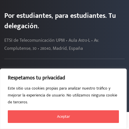
Por estudiantes, para estudiantes. Tu
delegación.
ETSI de Telecomunicación UPM • Aula A101.1-L • Av.
Complutense, 30 • 28040, Madrid, España
2026 - DELEGACIÓN DE ALUMNOS DE TELECOMUNICACIÓN
Respetamos tu privacidad
da.etsit(at)upm.es
91 06 71919
Este sitio usa cookies propias para analizar nuestro tráfico y
mejorar la experiencia de usuario. No utilizamos ninguna cookie
de terceros.
Aceptar