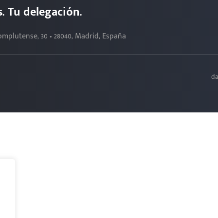
s. Tu delegación.
Complutense, 30 • 28040, Madrid, España
da