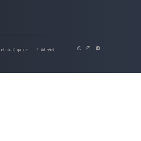
.etsit(at)upm.es
91 06 71919