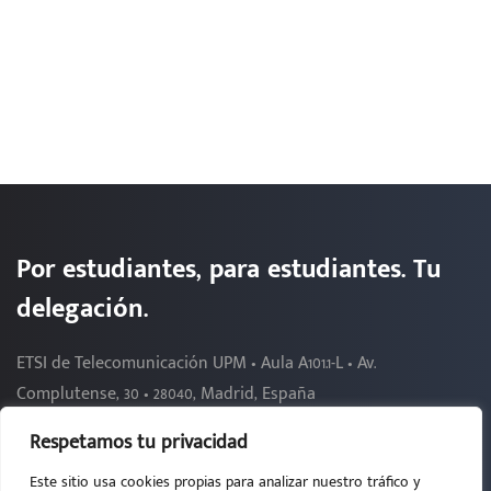
Por estudiantes, para estudiantes. Tu
delegación.
ETSI de Telecomunicación UPM • Aula A101.1-L • Av.
Complutense, 30 • 28040, Madrid, España
Respetamos tu privacidad
Este sitio usa cookies propias para analizar nuestro tráfico y
2026 - DELEGACIÓN DE ALUMNOS DE TELECOMUNICACIÓN