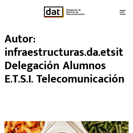
Skip
Skip
links
to
Tog
primary
nav
navigation
Autor:
Skip
to
infraestructuras.da.etsit
content
Delegación Alumnos
E.T.S.I. Telecomunicación