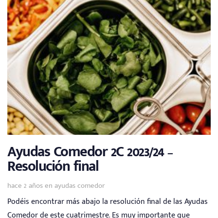
Ayudas Comedor 2C 2023/24 –
Resolución final
Tags
hace 2 años
en
ayudas comedor
Podéis encontrar más abajo la resolución final de las Ayudas
Comedor de este cuatrimestre. Es muy importante que