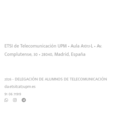
Skip
Skip
links
to
Por estudiantes, para estudiantes. Tu
primary
navigation
delegación.
Skip
to
ETSI de Telecomunicación UPM • Aula A101.1-L • Av.
content
Complutense, 30 • 28040, Madrid, España
2026 - DELEGACIÓN DE ALUMNOS DE TELECOMUNICACIÓN
da.etsit(at)upm.es
91 06 71919